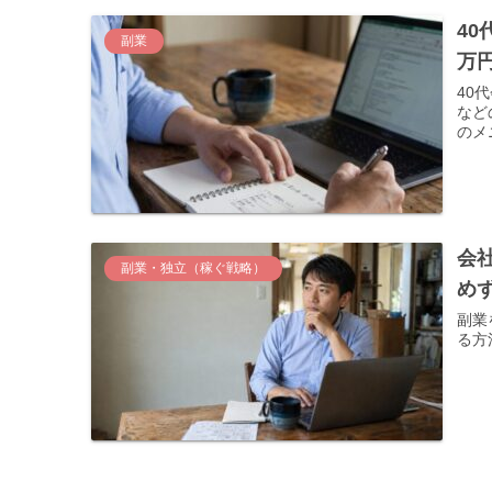
4
副業
万
40
など
のメ
会
副業・独立（稼ぐ戦略）
め
副業
る方